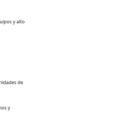
ipos y alto 
nidades de 
ios y 