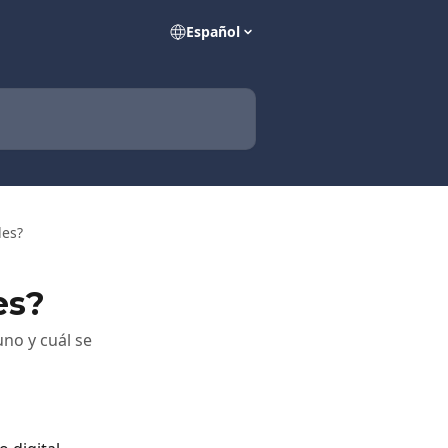
Español
les?
es?
uno y cuál se