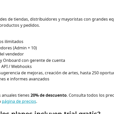
edes de tiendas, distribuidores y mayoristas con grandes equ
productos y pedidos.
s ilimitados
dores (Admin + 10)
del vendedor
 y Onboard con gerente de cuenta
a API / Webhooks
 sugerencia de mejoras, creación de artes, hasta 250 oportu
mes e informes avanzados
s anuales tienes 
20% de descuento
. Consulta todos los prec
a 
página de precios
.
los planes incluyen trial gratis?