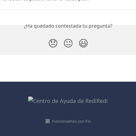
¿Ha quedado contestada tu pregunta?
😞
😐
😃
Funcionamos con Fin