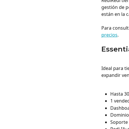
RediRedi tien
gestión de pe
están en la 
Para consult
precios
.
Essenti
Ideal para t
expandir vent
Hasta 3
1 vended
Dashboar
Dominio
Soporte