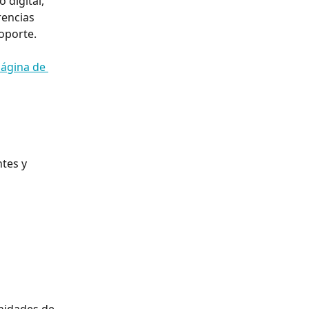
 digital, 
rencias 
oporte.
ágina de 
tes y 