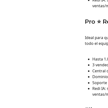
Redi IA:
ventas/
Pro ⭐ 
Ideal para q
todo el equip
Hasta 1
3 vended
Central 
Dominio
Soporte 
Redi IA:
ventas/