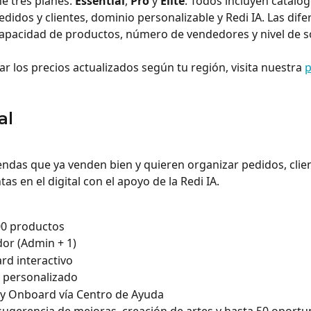
e tres planes: 
Essential
, 
Pro
 y 
Elite
. Todos incluyen catálogo
didos y clientes, dominio personalizable y Redi IA. Las dife
capacidad de productos, número de vendedores y nivel de s
ar los precios actualizados según tu región, visita nuestra 
p
al
iendas que ya venden bien y quieren organizar pedidos, clien
as en el digital con el apoyo de la Redi IA.
00 productos
or (Admin + 1)
d interactivo
 personalizado
 y Onboard vía Centro de Ayuda