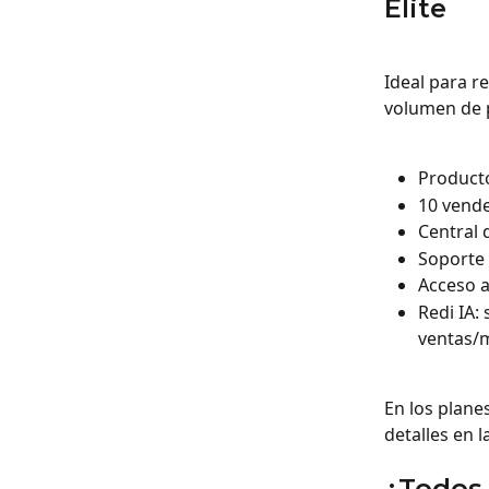
Elite
Ideal para r
volumen de 
Producto
10 vende
Central 
Soporte
Acceso 
Redi IA:
ventas/
En los plane
detalles en l
¿Todos 