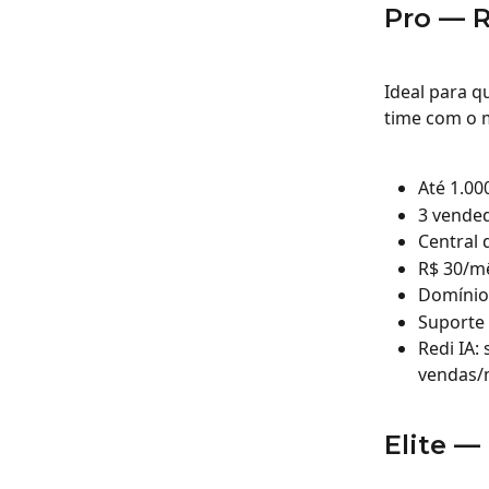
Pro — 
Ideal para q
time com o m
Até 1.00
3 vended
Central
R$ 30/m
Domínio
Suporte 
Redi IA:
vendas/
Elite —