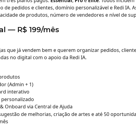
em três planos pagos: 
Essential
, 
Pro
 e 
Elite
. Todos incluem 
ão de pedidos e clientes, domínio personalizável e Redi IA. A
acidade de produtos, número de vendedores e nível de sup
al — R$ 199/mês
ojas que já vendem bem e querem organizar pedidos, cliente
das no digital com o apoio da Redi IA.
 produtos
or (Admin + 1)
d interativo
 personalizado
& Onboard via Central de Ajuda
 sugestão de melhorias, criação de artes e até 50 oportunid
mês