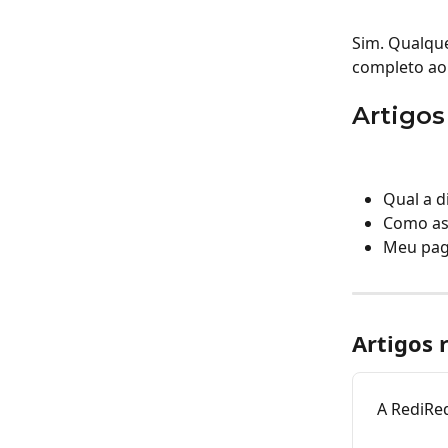
Sim. Qualque
completo ao 
Artigos
Qual a d
Como ass
Meu pag
Artigos 
A RediRed