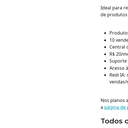
Ideal para r
de produtos 
Produtos
10 vende
Central
R$ 20/m
Suporte
Acesso 
Redi IA:
vendas/m
Nos planos a
a 
página de 
Todos o