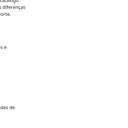
catálogo 
s diferenças 
orte.
s e 
ades de 