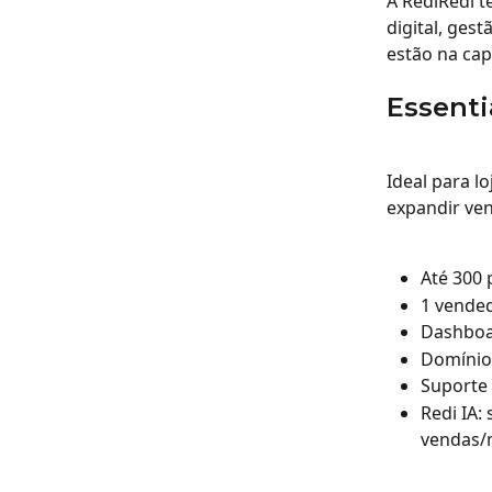
A RediRedi t
digital, gest
estão na cap
Essenti
Ideal para l
expandir ven
Até 300
1 vended
Dashboar
Domínio
Suporte 
Redi IA:
vendas/