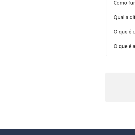
Como func
Qual a di
O que é 
O que é 