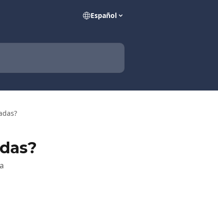
Español
adas?
adas?
a