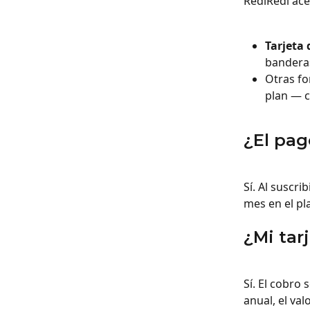
RediRedi ace
Tarjeta 
banderas
Otras fo
plan — c
¿El pag
Sí. Al suscr
mes en el pl
¿Mi tar
Sí. El cobro 
anual, el va