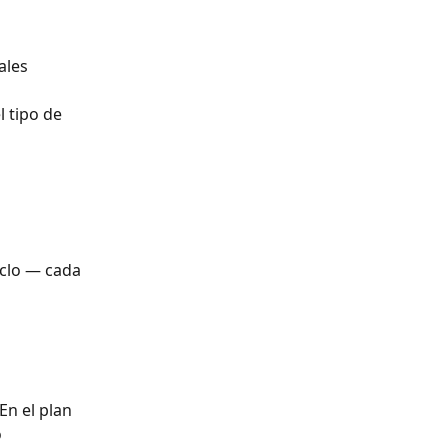
ales 
 tipo de 
iclo — cada 
En el plan 
 