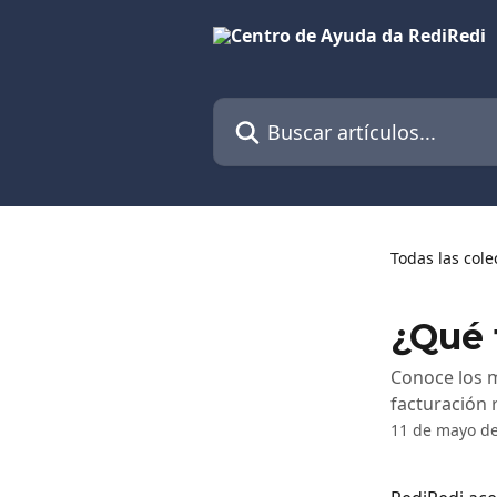
Ir al contenido principal
Buscar artículos...
Todas las cole
¿Qué 
Conoce los m
facturación 
11 de mayo d