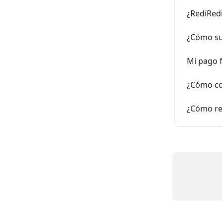
¿RediRedi
¿Cómo su
Mi pago f
¿Cómo co
¿Cómo re