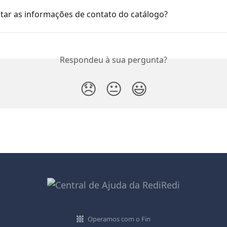
tar as informações de contato do catálogo?
Respondeu à sua pergunta?
😞
😐
😃
Operamos com o Fin