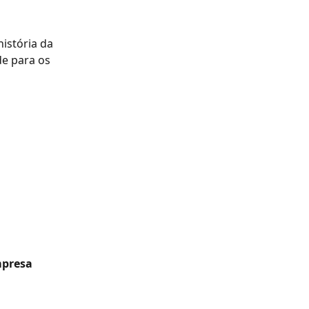
istória da 
de para os 
mpresa