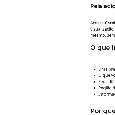
Pela edi
Acesse 
Catá
visualização
mesmo, sem 
O que i
Uma bre
O que v
Seus dif
Região d
Informaç
Por que