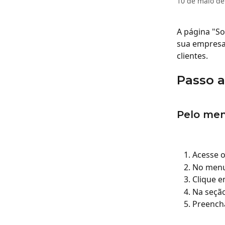
10 de maio de
A página "So
sua empresa,
clientes.
Passo a
Pelo me
Acesse o
No menu 
Clique e
Na seção
Preencha