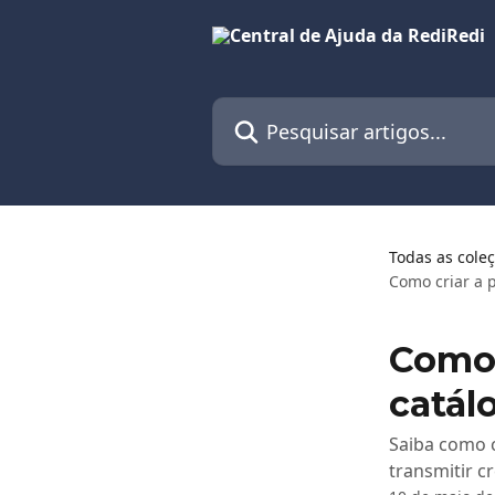
Passar para o conteúdo principal
Pesquisar artigos...
Todas as cole
Como criar a 
Como 
catál
Saiba como c
transmitir c