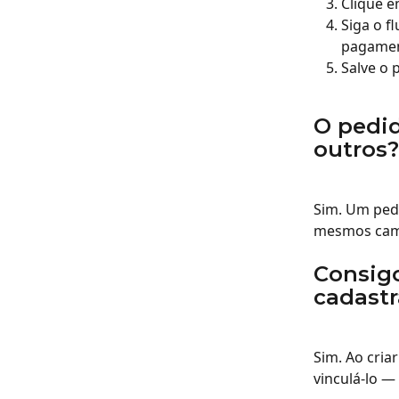
Clique e
Siga o f
pagament
Salve o 
O pedid
outros?
Sim. Um ped
mesmos campo
Consigo
cadast
Sim. Ao cria
vinculá-lo —