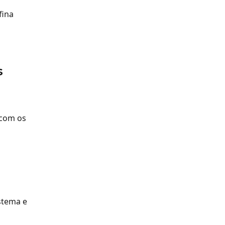
fina 
s 
com os 
stema e 