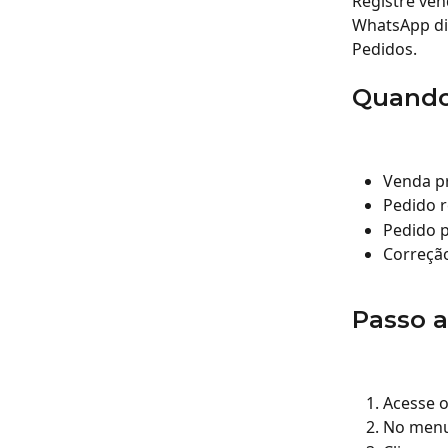
Registre ven
WhatsApp di
Pedidos.
Quando
Venda pr
Pedido 
Pedido p
Correção
Passo a
Acesse o
No menu 