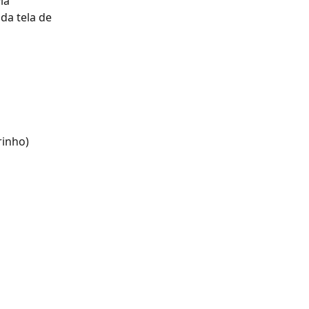
ia 
da tela de 
rinho)