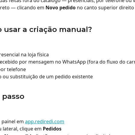
das feitas fora do catálogo — presenciais, por telefone ou v
reto — clicando em 
Novo pedido
 no canto superior direito 
 usar a criação manual?
esencial na loja física
recebido por mensagem no WhatsApp (fora do fluxo do car
or telefone
 ou substituição de um pedido existente
 passo
 painel em 
app.rediredi.com
lateral, clique em 
Pedidos