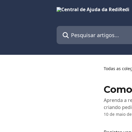
Passar para o conteúdo principal
Pesquisar artigos...
Todas as cole
Como 
Aprenda a re
criando ped
10 de maio de