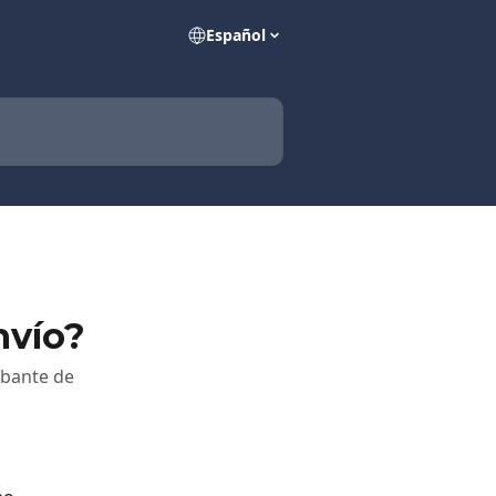
Español
nvío?
obante de