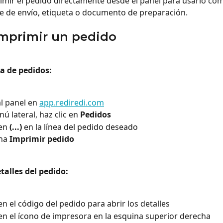
mir el pedido directamente desde el panel para usarlo co
 de envío, etiqueta o documento de preparación.
mprimir un pedido
ta de pedidos:
l panel en 
app.rediredi.com
ú lateral, haz clic en 
Pedidos
en 
(...)
 en la línea del pedido deseado
na 
Imprimir pedido
talles del pedido:
 en el código del pedido para abrir los detalles
 en el ícono de impresora en la esquina superior derecha