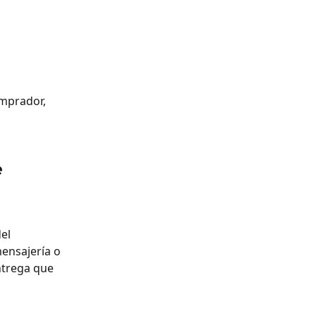
mprador, 
 
el 
ensajería o 
ntrega que 