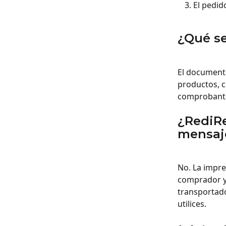
El pedid
¿Qué s
El documento
productos, c
comprobante 
¿RediRe
mensaje
No. La impre
comprador y 
transportado
utilices.