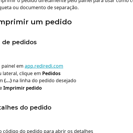
mprimir o pedido diretamente pelo painel para usar como 
tiqueta ou documento de separação.
mprimir um pedido
a de pedidos
 painel em 
app.rediredi.com
lateral, clique em 
Pedidos
m 
(...)
 na linha do pedido desejado
e 
Imprimir pedido
talhes do pedido
o código do pedido para abrir os detalhes