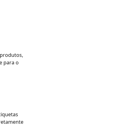
produtos, 
e para o 
iquetas 
iretamente 