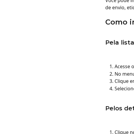
Você pode i
de envio, e
Como i
Pela list
Acesse o
No menu 
Clique e
Selecion
Pelos de
Clique n