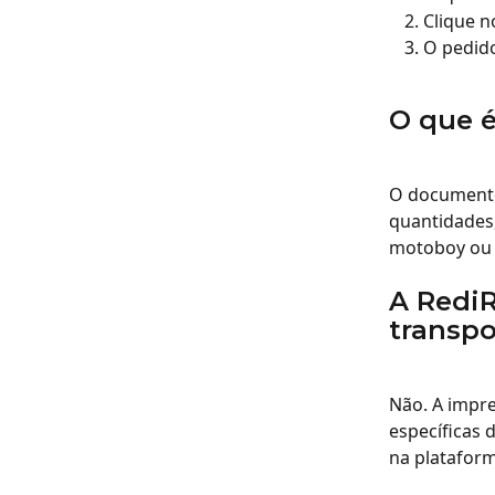
Clique n
O pedid
O que 
O documento
quantidades,
motoboy ou 
A RediR
transpo
Não. A impr
específicas 
na plataform